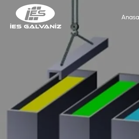
Anasa
Enerji N
Otokork
Poligon
Sıcak D