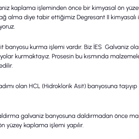
aniz kaplama işleminden önce bir kimyasal ön yüzey
 yağ alma diye tabir ettiğimiz Degresant II kimyasal
yoruz.
t banyosu kurma işlemi vardır. Biz İES Galvaniz ola
nyolar kurmaktayız. Prosesin bu kısmında malzemel
dilir.
 adımı olan HCL (Hidroklorik Asit) banyosuna taşıyı
ldırma galvaniz banyosuna daldırmadan önce malzem
ön yüzey kaplama işlemi yapılır.