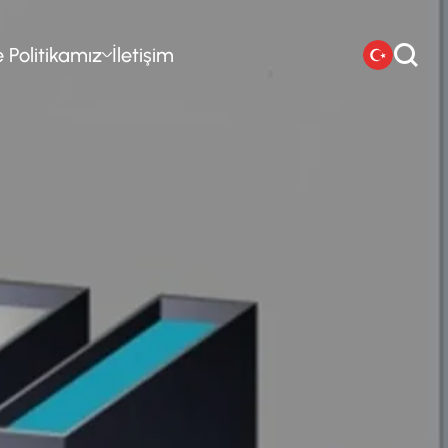
e Politikamız
İletişim
ikamız
ence