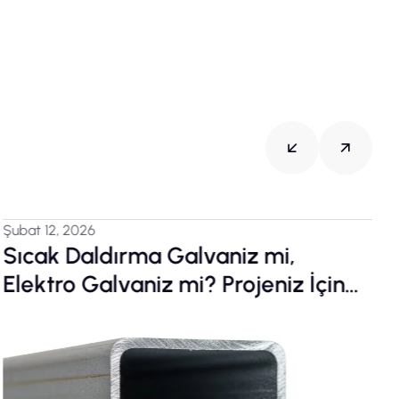
Şubat 12, 2026
GES Yatırımınızı Riske Atmayın:
çin
Solar Taşıyıcı Sistem Seçim Reh
ve Teknik Kriterler