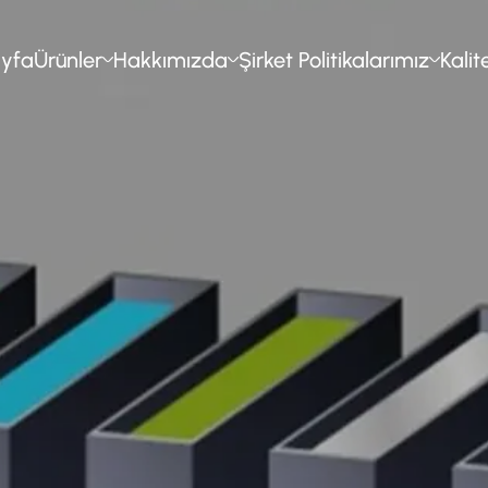
yfa
Ürünler
Hakkımızda
Şirket Politikalarımız
Kalit
akil Direkleri
Hakkımızda
Çevre Politikamız
Kalite Polit
uluk Sistemleri
Haberler
İş Sağlığı ve Güvenliği
Kalite Güv
 Aydınlatma Direkleri
Galeri
Etik İlkeler ve Sosya Uyum
Sertifikalar
aldırma Galvaniz
İnsan Kaynakları
Entegre Yönetim Sistemi