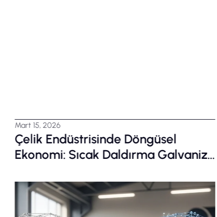
Şubat 12, 2026
l
Güvenli Yollar İçin Otokorkulu
lvaniz
Sistemlerinde Kaçınmanız Ge
ama?
5 Kritik Hata