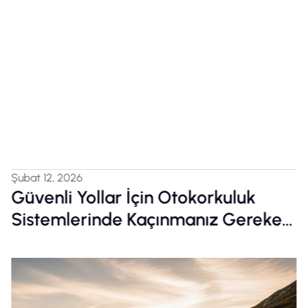
Şubat 12, 2026
k
Sıcak Daldırma Galvaniz mi,
reken
Elektro Galvaniz mi? Projeniz İ
Doğru Seçimi Yapmanızı
Sağlayacak 7 Kritik Fark