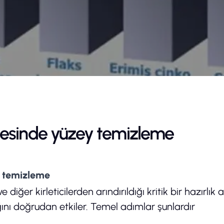
Politikamız
ı İmalat
E-Katalog
Bilgi Toplumu Hizmetleri
sesinde yüzey temizleme
 temizleme
 diğer kirleticilerden arındırıldığı kritik bir hazırlı
nı doğrudan etkiler. Temel adımlar şunlardır