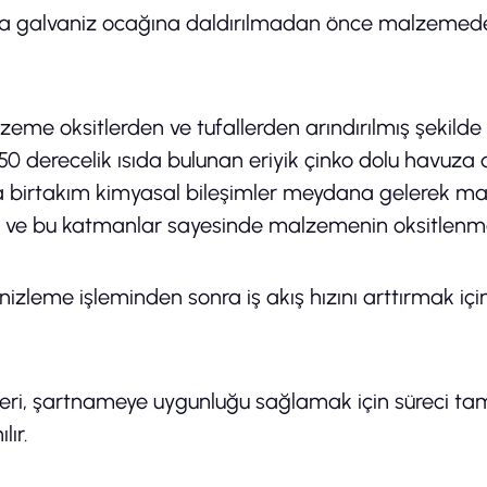
ra galvaniz ocağına daldırılmadan önce malzemed
e oksitlerden ve tufallerden arındırılmış şekilde
0 derecelik ısıda bulunan eriyik çinko dolu havuza d
da birtakım kimyasal bileşimler meydana gelerek m
 ve bu katmanlar sayesinde malzemenin oksitlenmey
anizleme işleminden sonra iş akış hızını arttırmak
eri, şartnameye uygunluğu sağlamak için süreci tama
lır.