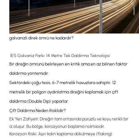
galvanizli direk ömrü ne kadardır?
İES Galvaniz Farkı: 14 Metre Tek Daldırma Teknolojisi
Bir direğin ömrünü belirleyen en kritik ama en az bilinen faktör
daldırma yöntemi
dir.
Sektördeki çoğu tesis, 6-7 metrelik havuzlara sahiptir. 12
metrelik bir
poligon aydınlatma direği
ni kaplamak için
çift
daldırma
(Double Dip) yaparlar.
Çift Daldırma Neden Risklidir?
Ek Yeri Zafiyeti:
Direğin tam ortasında pürüzlü ve koyu renkli bir
iz oluşur. Bu bölge, korozyonun başlama noktasıdır.
Korozyon Riski:
Aşırı kalın kaplama dökülmeye (flaking)