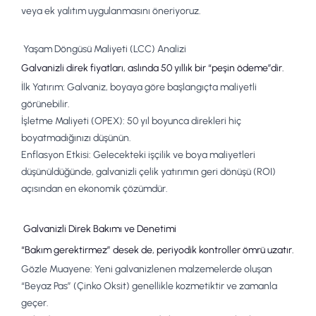
veya ek yalıtım uygulanmasını öneriyoruz.
Yaşam Döngüsü Maliyeti (LCC) Analizi
Galvanizli direk fiyatları
, aslında 50 yıllık bir “peşin ödeme”dir.
İlk Yatırım:
Galvaniz, boyaya göre başlangıçta maliyetli
görünebilir.
İşletme Maliyeti (OPEX):
50 yıl boyunca direkleri hiç
boyatmadığınızı düşünün.
Enflasyon Etkisi:
Gelecekteki işçilik ve boya maliyetleri
düşünüldüğünde,
galvanizli çelik
yatırımın geri dönüşü (ROI)
açısından en ekonomik çözümdür.
Galvanizli Direk Bakımı ve Denetimi
“Bakım gerektirmez” desek de, periyodik kontroller ömrü uzatır.
Gözle Muayene:
Yeni galvanizlenen malzemelerde oluşan
“
Beyaz Pas
” (Çinko Oksit) genellikle kozmetiktir ve zamanla
geçer.