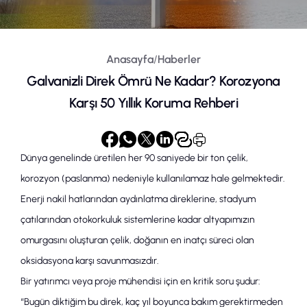
Anasayfa
/
Haberler
Galvanizli Direk Ömrü Ne Kadar? Korozyona
Karşı 50 Yıllık Koruma Rehberi
Dünya genelinde üretilen her 90 saniyede bir ton çelik,
korozyon
(paslanma) nedeniyle kullanılamaz hale gelmektedir.
Enerji nakil hatları
ndan
aydınlatma direkleri
ne, stadyum
çatılarından
otokorkuluk sistemleri
ne kadar altyapımızın
omurgasını oluşturan çelik, doğanın en inatçı süreci olan
oksidasyona karşı savunmasızdır.
Bir yatırımcı veya proje mühendisi için en kritik soru şudur:
“Bugün diktiğim bu direk, kaç yıl boyunca bakım gerektirmeden