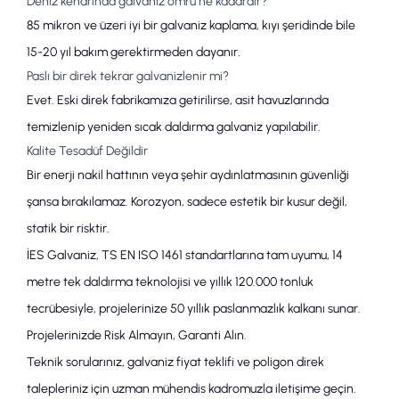
Deniz kenarında galvaniz ömrü ne kadardır?
85 mikron ve üzeri iyi bir galvaniz kaplama, kıyı şeridinde bile
15-20 yıl bakım gerektirmeden dayanır.
Paslı bir direk tekrar galvanizlenir mi?
Evet. Eski direk fabrikamıza getirilirse, asit havuzlarında
temizlenip yeniden
sıcak daldırma galvaniz
yapılabilir.
Kalite Tesadüf Değildir
Bir
enerji nakil hattı
nın veya şehir aydınlatmasının güvenliği
şansa bırakılamaz. Korozyon, sadece estetik bir kusur değil,
statik bir risktir.
İES Galvaniz
,
TS EN ISO 1461
standartlarına tam uyumu,
14
metre tek daldırma
teknolojisi ve yıllık 120.000 tonluk
tecrübesiyle, projelerinize
50 yıllık paslanmazlık
kalkanı sunar.
Projelerinizde Risk Almayın, Garanti Alın.
Teknik sorularınız,
galvaniz fiyat teklifi
ve
poligon direk
talepleriniz için uzman mühendis kadromuzla iletişime geçin.