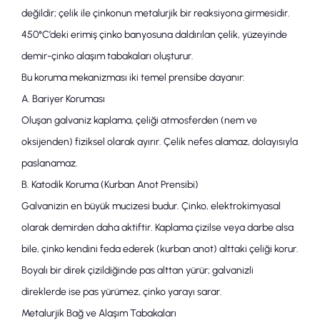
değildir; çelik ile çinkonun metalurjik bir reaksiyona girmesidir.
450°C’deki erimiş çinko banyosuna daldırılan çelik, yüzeyinde
demir-çinko alaşım tabakaları oluşturur.
Bu koruma mekanizması iki temel prensibe dayanır:
A. Bariyer Koruması
Oluşan
galvaniz kaplama
, çeliği atmosferden (nem ve
oksijenden) fiziksel olarak ayırır. Çelik nefes alamaz, dolayısıyla
paslanamaz.
B. Katodik Koruma (Kurban Anot Prensibi)
Galvanizin en büyük mucizesi budur. Çinko, elektrokimyasal
olarak demirden daha aktiftir. Kaplama çizilse veya darbe alsa
bile, çinko kendini feda ederek (
kurban anot
) alttaki çeliği korur.
Boyalı bir direk çizildiğinde pas alttan yürür;
galvanizli
direk
lerde ise pas yürümez, çinko yarayı sarar.
Metalurjik Bağ ve Alaşım Tabakaları