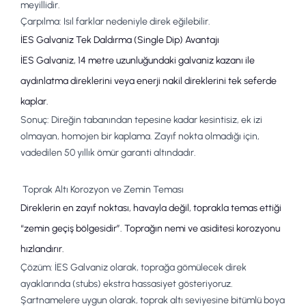
meyillidir.
Çarpılma:
Isıl farklar nedeniyle direk eğilebilir.
İES Galvaniz Tek Daldırma (Single Dip) Avantajı
İES Galvaniz,
14 metre uzunluğundaki galvaniz kazanı
ile
aydınlatma direkleri
ni veya
enerji nakil direkleri
ni tek seferde
kaplar.
Sonuç:
Direğin tabanından tepesine kadar kesintisiz, ek izi
olmayan, homojen bir kaplama. Zayıf nokta olmadığı için,
vadedilen
50 yıllık ömür
garanti altındadır.
Toprak Altı Korozyon ve Zemin Teması
Direklerin en zayıf noktası, havayla değil, toprakla temas ettiği
“zemin geçiş bölgesidir”. Toprağın nemi ve asiditesi korozyonu
hızlandırır.
Çözüm:
İES Galvaniz olarak, toprağa gömülecek direk
ayaklarında (stubs) ekstra hassasiyet gösteriyoruz.
Şartnamelere uygun olarak, toprak altı seviyesine
bitümlü boya