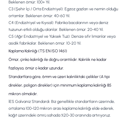
Beklenen ömür:
100+ Yıl.
C3 (Şehir İçi / Orta Endüstriyel):
Egzoz gazları ve nemin olduğu
ortamlar. Beklenen ömür:
40-60 Yıl.
C4 (Endüstriyel ve Kıyısal):
Fabrika bacalarının veya deniz
tuzunun etkili olduğu alanlar. Beklenen ömür:
20-40 Yıl.
C5 (Ağır Endüstriyel ve Yüksek Tuz):
Denize sıfır limanlar veya
asidik fabrikalar. Beklenen ömür:
10-20 Yıl.
Kaplama Kalınlığı (TS EN ISO 1461)
Ömür, çinko kalınlığı ile doğru orantılıdır. Kalınlık ne kadar
fazlaysa, ömür o kadar uzundur.
Standartlara göre, 6mm ve üzeri kalınlıktaki çelikler (
A tipi
direkler
,
poligon direkler
) için minimum kaplama kalınlığı
85
mikron
olmalıdır.
İES Galvaniz Standardı:
Biz genellikle standartların üzerinde,
ortalama
100-120 mikron
arası kaplama kalınlığı elde ederek,
kağıt üzerindeki ömrü sahada %20-30 oranında artırıyoruz.