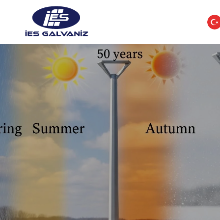
Anasayfa
Ürünler
Hakkımızda
Şirket Politikalarımız
Kalite Politikamız
İletişim