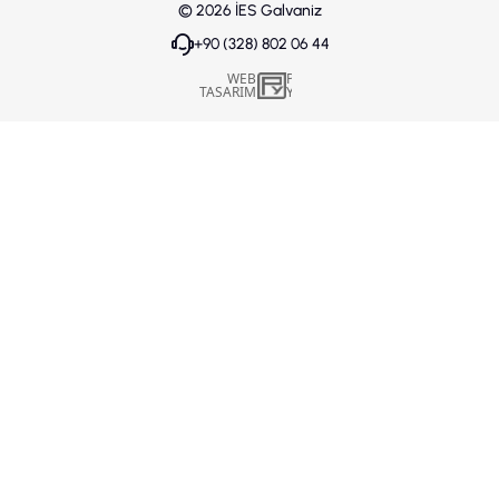
© 2026
İES Galvaniz
+90 (328) 802 06 44
WEB
İSTANBUL WEB TASARIM AJANSI - PENTA YAZILI
TASARIM