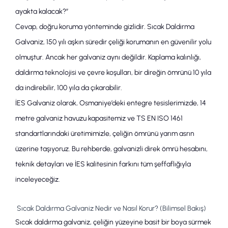
ayakta kalacak?”
Cevap, doğru koruma yönteminde gizlidir.
Sıcak Daldırma
Galvaniz
, 150 yılı aşkın süredir çeliği korumanın en güvenilir yolu
olmuştur. Ancak her galvaniz aynı değildir.
Kaplama kalınlığı
,
daldırma teknolojisi ve çevre koşulları, bir direğin ömrünü 10 yıla
da indirebilir, 100 yıla da çıkarabilir.
İES Galvaniz
olarak, Osmaniye’deki entegre tesislerimizde,
14
metre galvaniz havuzu
kapasitemiz ve
TS EN ISO 1461
standartlarındaki üretimimizle, çeliğin ömrünü yarım asrın
üzerine taşıyoruz. Bu rehberde,
galvanizli direk ömrü
hesabını,
teknik detayları ve İES kalitesinin farkını tüm şeffaflığıyla
inceleyeceğiz.
Sıcak Daldırma Galvaniz Nedir ve Nasıl Korur? (Bilimsel Bakış)
Sıcak daldırma galvaniz
, çeliğin yüzeyine basit bir boya sürmek