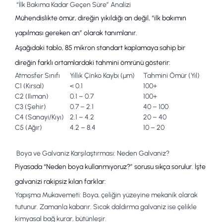
“İlk Bakıma Kadar Geçen Süre” Analizi
Mühendislikte ömür, direğin yıkıldığı an değil, “
ilk bakım
ın
yapılması gereken an” olarak tanımlanır.
Aşağıdaki tablo, 85 mikron standart kaplamaya sahip bir
direğin farklı ortamlardaki tahmini ömrünü gösterir:
Atmosfer Sınıfı
Yıllık Çinko Kaybı (µm)
Tahmini Ömür (Yıl)
C1 (Kırsal)
< 0.1
100+
C2 (Ilıman)
0.1 – 0.7
100+
C3 (Şehir)
0.7 – 2.1
40 – 100
C4 (Sanayi/Kıyı)
2.1 – 4.2
20 – 40
C5 (Ağır)
4.2 – 8.4
10 – 20
Boya ve Galvaniz Karşılaştırması: Neden Galvaniz?
Piyasada “
Neden boya kullanmıyoruz?
” sorusu sıkça sorulur. İşte
galvanizi rakipsiz kılan farklar:
Yapışma Mukavemeti:
Boya, çeliğin yüzeyine mekanik olarak
tutunur. Zamanla kabarır.
Sıcak daldırma galvaniz
ise çelikle
kimyasal bağ kurar, bütünleşir.