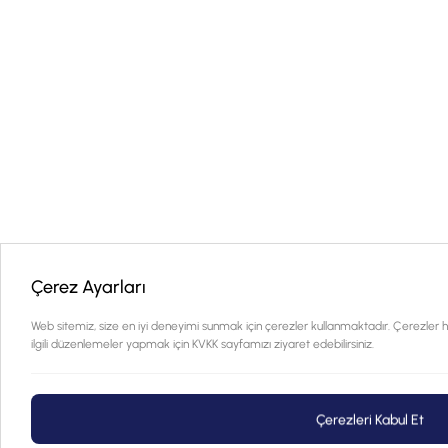
Çerez Ayarları
Web sitemiz, size en iyi deneyimi sunmak için çerezler kullanmaktadır. Çerezler h
ilgili düzenlemeler yapmak için KVKK sayfamızı ziyaret edebilirsiniz.
Çerezleri Kabul Et