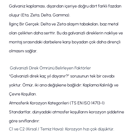
Galvaniz kaplaması, dışarıdan içeriye doğru dört farklı fazdan
oluşur (Eta, Zeta, Delta, Gamma).
İlginç Bir Gerçek:
Delta ve Zeta alaşım tabakaları, baz metal
olan çelikten daha serttir. Bu da
galvanizli direklerin
nakliye ve
montaj sırasındaki darbelere karşı boyadan çok daha dirençli
olmasını sağlar.
Galvanizli Direk Ömrünü Belirleyen Faktörler
“
Galvanizli direk kaç yıl dayanır?
” sorusunun tek bir cevabı
yoktur. Ömür, iki ana değişkene bağlıdır:
Kaplama Kalınlığı
ve
Çevre Koşulları
.
Atmosferik Korozyon Kategorileri (TS EN ISO 14713-1)
Standartlar, dünyadaki atmosfer koşullarını korozyon şiddetine
göre sınıflandırır:
C1 ve C2 (Kırsal / Temiz Hava):
Korozyon hızı çok düşüktür.