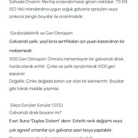
Sahada Onarım:
Montaj sırasında hasar gören noktalar,
TS EN
ISO 1461
standardına uygun
soğuk galvaniz spreyleri
veya
çinkoca zengin boyalar ile onarılmalıdır.
Sürdürülebilirlik ve Geri Dönüşüm
Galvanizli çelik, yeşil bina sertifikaları için puan kazandıran bir
malzemedir.
%100 Geri Dönüşüm:
Ömrünü tamamlayan bir
galvanizli direk
,
hurda olarak eritilir. Çinko ve çelik ayrıştırılarak %100 geri
kazanılır.
Doğallık:
Çinko doğada zaten var olan bir elementtir. Boyalar
gibi toksik madde yaymaz.
Sıkça Sorulan Sorular (SSS)
Galvanizli direk boyanır mı?
Evet. Buna “Duplex Sistem” denir. Estetik renk değişimi veya
çok agresif ortamlar için galvaniz üzeri boya yapılabilir.