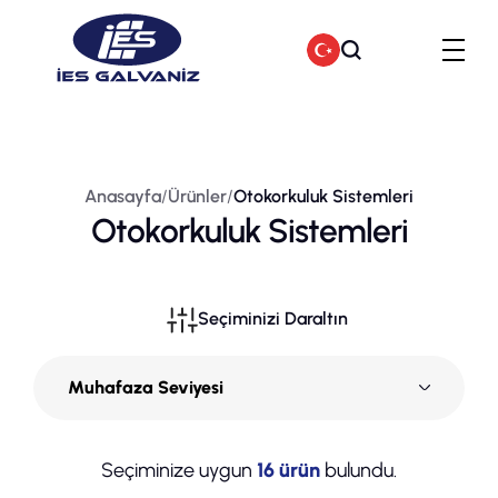
Anasayfa
Anasayfa
/
Ürünler
/
Otokorkuluk Sistemleri
Ürünler
Otokorkuluk Sistemleri
Hakkımızda
Seçiminizi Daraltın
Şirket Politikalarımız
Muhafaza Seviyesi
Kalite Politikamız
Seçiminize uygun
16
ürün
bulundu.
İletişim