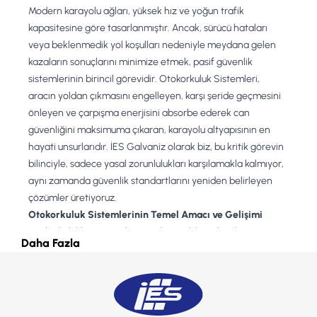
Modern karayolu ağları, yüksek hız ve yoğun trafik
kapasitesine göre tasarlanmıştır. Ancak, sürücü hataları
veya beklenmedik yol koşulları nedeniyle meydana gelen
kazaların sonuçlarını minimize etmek, pasif güvenlik
sistemlerinin birincil görevidir. Otokorkuluk Sistemleri,
aracın yoldan çıkmasını engelleyen, karşı şeride geçmesini
önleyen ve çarpışma enerjisini absorbe ederek can
güvenliğini maksimuma çıkaran, karayolu altyapısının en
hayati unsurlarıdır. İES Galvaniz olarak biz, bu kritik görevin
bilinciyle, sadece yasal zorunlulukları karşılamakla kalmıyor,
aynı zamanda güvenlik standartlarını yeniden belirleyen
çözümler üretiyoruz.
Otokorkuluk Sistemlerinin Temel Amacı ve Gelişimi
Otokorkulukların temel amacı, kontrolden çıkan bir aracı
Daha Fazla
minimum hasarla ve maksimum tutuculukla yolda tutmak ve
aracın tehlikeli bölgelere geçişini engellemektir.
Günümüzde performans, çarpışma anındaki yolcu
üzerindeki etki (şiddet seviyesi) ile ölçülmektedir.
İES Galvaniz’in Bu Alandaki Vizyonu ve Entegre Üretim