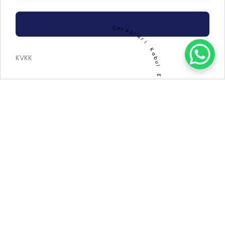
Sokak ve cadde aydınlatmaları
Otoparklar ve spor kompleksleri
Site bahçeleri & park alanları
Ç
e
r
e
z
l
e
Fabrika sahaları & endüstriyel bölgeler
r
i
K
Teknik Özellikler (Opsiyonel Tablo):
a
KVKK
b
u
ÖZELLIK
DETAY
l
Malzeme
S355MC kalite çelik + Sıcak daldırma
E
t
galvaniz
Yükseklik
6m – 12m arası özelleştirilebilir
Renk
Standart gri, isteğe özel RAL kodlu renkler
Seçenekleri
Garanti
10 yıl yapısal dayanıklılık garantisi
Son Çağrı:
“Projenize değer katacak
galvanizli poligon direklerimizle
tanışmak için hemen iletişime geçin!
Uzman ekibimiz size
özel çözümler sunmaktan mutluluk duyacak.”