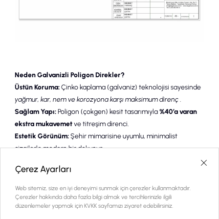
Neden Galvanizli Poligon Direkler?
Üstün Koruma:
Çinko kaplama (galvaniz) teknolojisi sayesinde
yağmur, kar, nem ve korozyona karşı maksimum direnç
.
Sağlam Yapı:
Poligon (çokgen) kesit tasarımıyla
%40’a varan
ekstra mukavemet
ve titreşim direnci.
Estetik Görünüm:
Şehir mimarisine uyumlu, minimalist
çizgilerle modern bir dokunuş.
Uzun Ömür:
25+ yıl kullanım ömrüyle bakım maliyetlerinizi en
Çerez Ayarları
aza indirin.
Çevre Dostu:
Geri dönüştürülebilir malzemelerle sürdürülebilir
Web sitemiz, size en iyi deneyimi sunmak için çerezler kullanmaktadır.
bir geleceğe katkı sağlayın.
Çerezler hakkında daha fazla bilgi almak ve tercihlerinizle ilgili
düzenlemeler yapmak için KVKK sayfamızı ziyaret edebilirsiniz.
Kullanım Alanları: