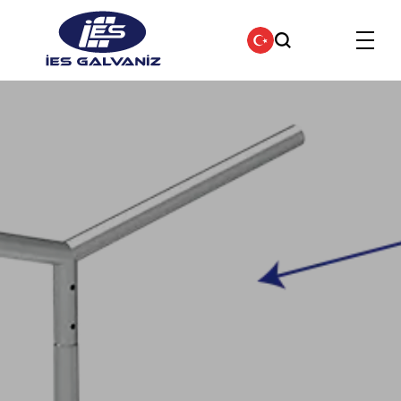
Anasayfa
Ürünler
Hakkımızda
Şirket Politikalarımız
Kalite Politikamız
İletişim